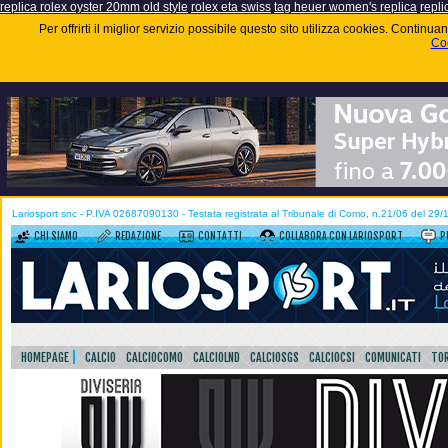
replica rolex oyster 20mm old style
rolex eta swiss
tag heuer women's replica
repli
Per offrirti il miglior servizio possibile questo sito utilizza cookies. Contin
Coo
Lariosport snc - P.IVA 02687090130 - Testata registrata al Tribunale di Como, n.21/06 del 29
CHI SIAMO
REDAZIONE
CONTATTI
COLLABORA CON LARIOSPORT
P
HOMEPAGE
CALCIO
CALCIOCOMO
CALCIOLND
CALCIOSGS
CALCIOCSI
COMUNICATI
TOR