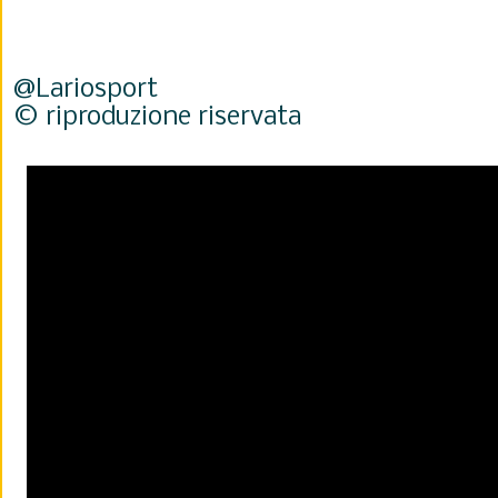
@Lariosport
© riproduzione riservata