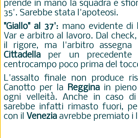
prende in mano la squadra e sfiora
35'. Sarebbe stata l'apoteosi.
"Giallo" al 37'
: mano evidente di
Var e arbitro al lavoro. Dal check,
il rigore, ma l'arbitro assegn
Cittadella
per un precedente f
centrocampo poco prima del tocco
L'assalto finale non produce risu
Canotto per la
Reggina
in pieno
ogni velleità. Anche in caso di 
sarebbe infatti rimasto fuori, pe
con il
Venezia
avrebbe premiato i 