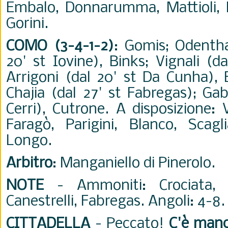
Embalo, Donnarumma, Mattioli, M
Gorini.
COMO (3-4-1-2)
: Gomis; Odenthal
20' st Iovine), Binks; Vignali (d
Arrigoni (dal 20' st Da Cunha), 
Chajia (dal 27' st Fabregas); Gabr
Cerri), Cutrone. A disposizione: 
Faragò, Parigini, Blanco, Scagl
Longo.
Arbitro
: Manganiello di Pinerolo.
NOTE
- Ammoniti: Crociata, C
Canestrelli, Fabregas. Angoli: 4-8.
CITTADELLA
- Peccato!
C'è manc