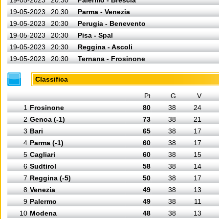
19-05-2023
20:30
Palermo - Brescia
19-05-2023
20:30
Parma - Venezia
19-05-2023
20:30
Perugia - Benevento
19-05-2023
20:30
Pisa - Spal
19-05-2023
20:30
Reggina - Ascoli
19-05-2023
20:30
Ternana - Frosinone
Classifica
Pt
G
V
1
Frosinone
80
38
24
2
Genoa (-1)
73
38
21
3
Bari
65
38
17
4
Parma (-1)
60
38
17
5
Cagliari
60
38
15
6
Sudtirol
58
38
14
7
Reggina (-5)
50
38
17
8
Venezia
49
38
13
9
Palermo
49
38
11
10
Modena
48
38
13