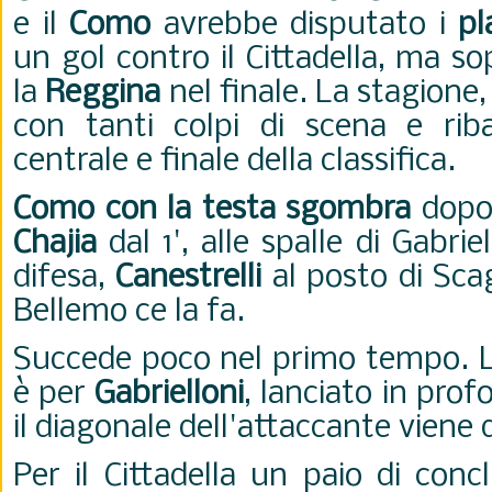
e il
Como
avrebbe disputato i
pl
un gol contro il Cittadella, ma s
la
Reggina
nel finale. La stagione, 
con tanti colpi di scena e riba
centrale e finale della classifica.
Como con la testa sgombra
dopo 
Chajia
dal 1', alle spalle di Gabrie
difesa,
Canestrelli
al posto di Scag
Bellemo ce la fa.
Succede poco nel primo tempo. L
è per
Gabrielloni
, lanciato in pro
il diagonale dell'attaccante viene 
Per il Cittadella un paio di conc