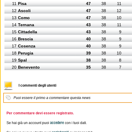
11
Pisa
47
38
11
12
Ascoli
47
38
12
13
Como
47
38
10
14
Ternana
43
38
11
15
Cittadella
43
38
9
16
Brescia
40
38
9
17
Cosenza
40
38
9
18
Perugia
39
38
10
19
Spal
38
38
8
20
Benevento
35
38
7
I commenti degli utenti
Puoi essere il primo a commentare questa news
Per commentare devi essere registrato.
accedere
Se hai già un account puoi
con i tuoi dati.