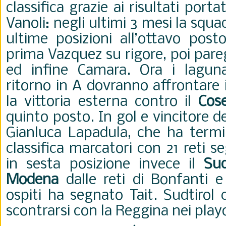
classifica grazie ai risultati porta
Vanoli: negli ultimi 3 mesi la squa
ultime posizioni all’ottavo pos
prima Vazquez su rigore, poi pare
ed infine Camara. Ora i laguna
ritorno in A dovranno affrontare 
la vittoria esterna contro il
Cos
quinto posto. In gol e vincitore d
Gianluca Lapadula, che ha termin
classifica marcatori con 21 reti s
in sesta posizione invece il
Sud
Modena
dalle reti di Bonfanti e
ospiti ha segnato Tait. Sudtirol
scontrarsi con la Reggina nei play