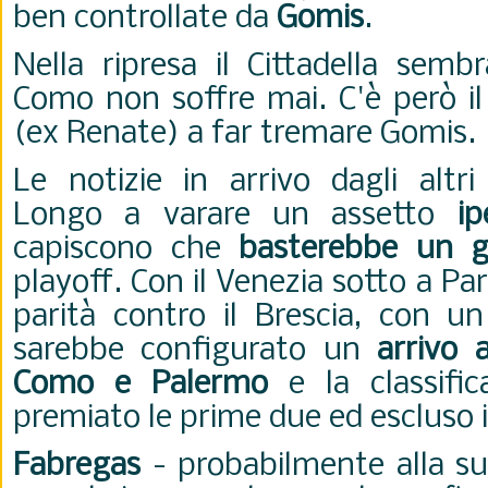
ben controllate da
Gomis
.
Nella ripresa il Cittadella semb
Como non soffre mai. C'è però il
(ex Renate) a far tremare Gomis.
Le notizie in arrivo dagli altr
Longo a varare un assetto
ip
capiscono che
basterebbe un g
playoff. Con il Venezia sotto a Pa
parità contro il Brescia, con u
sarebbe configurato un
arrivo 
Como e Palermo
e la classifi
premiato le prime due ed escluso i 
Fabregas
- probabilmente alla su