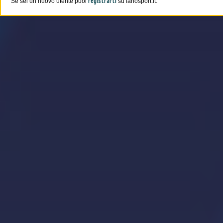
registrarti
Se sei un nuovo utente puoi
su lariosport.it.