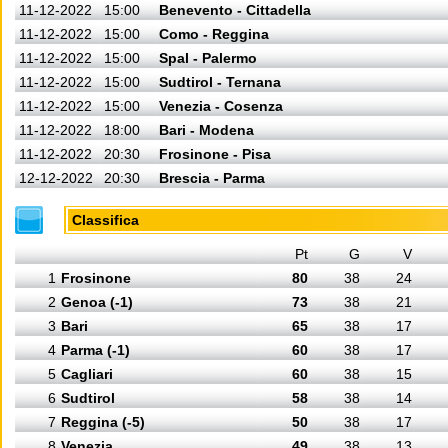
11-12-2022
15:00
Benevento - Cittadella
11-12-2022
15:00
Como - Reggina
11-12-2022
15:00
Spal - Palermo
11-12-2022
15:00
Sudtirol - Ternana
11-12-2022
15:00
Venezia - Cosenza
11-12-2022
18:00
Bari - Modena
11-12-2022
20:30
Frosinone - Pisa
12-12-2022
20:30
Brescia - Parma
Classifica
Pt
G
V
1
Frosinone
80
38
24
2
Genoa (-1)
73
38
21
3
Bari
65
38
17
4
Parma (-1)
60
38
17
5
Cagliari
60
38
15
6
Sudtirol
58
38
14
7
Reggina (-5)
50
38
17
8
Venezia
49
38
13