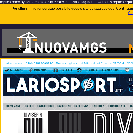
replica rolex oyster 20mm old style
rolex eta swiss
tag heuer women's replica
repli
Per offrirti il miglior servizio possibile questo sito utilizza cookies. Contin
Coo
Lariosport snc - P.IVA 02687090130 - Testata registrata al Tribunale di Como, n.21/06 del 29
CHI SIAMO
REDAZIONE
CONTATTI
COLLABORA CON LARIOSPORT
P
HOMEPAGE
CALCIO
CALCIOCOMO
CALCIOLND
CALCIOSGS
CALCIOCSI
COMUNICATI
TOR