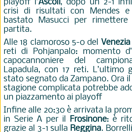
playoff l’
Ascoli
, dopo un 2-1 inf
crisi di risultati con Mendes 
bastato Masucci per rimettere 
partita.
Alle 18 clamoroso 5-0 del
Venezia
reti di Pohjanpalo: momento d’
capocannoniere del campion
Lapadula, con 17 reti. L’ultimo g
stato segnato da Zampano. Ora il
stagione complicata potrebbe add
un piazzamento ai playoff
Infine alle 20:30 è arrivata la pr
in Serie A per il
Frosinone
: è ri
grazie al 3-1 sulla
Reggina
. Borrell