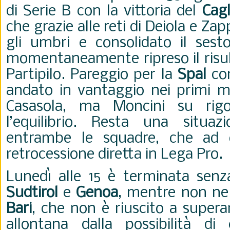
di Serie B con la vittoria del
Cagl
che grazie alle reti di Deiola e Za
gli umbri e consolidato il ses
momentaneamente ripreso il risult
Partipilo. Pareggio per la
Spal
con
andato in vantaggio nei primi mi
Casasola, ma Moncini su rigor
l’equilibrio. Resta una situazi
entrambe le squadre, che ad o
retrocessione diretta in Lega Pro.
Lunedì alle 15 è terminata senza
Sudtirol
e
Genoa
, mentre non ne 
Bari
, che non è riuscito a supera
allontana dalla possibilità di