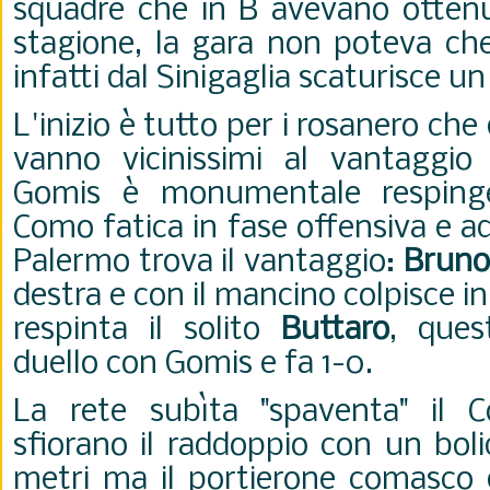
squadre che in B avevano ottenu
stagione, la gara non poteva che
infatti dal Sinigaglia scaturisce un
L'inizio è tutto per i rosanero ch
vanno vicinissimi al vantaggi
Gomis è monumentale respingen
Como fatica in fase offensiva e ad
Palermo trova il vantaggio:
Bruno
destra e con il mancino colpisce in 
respinta il solito
Buttaro
, ques
duello con Gomis e fa 1-0.
La rete subìta "spaventa" il C
sfiorano il raddoppio con un boli
metri ma il portierone comasco d