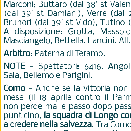
Marconi; Buttaro (dal 38' st Vale
(dal 39' st Damiani), Verre (dal 
Brunori (dal 39' st Vido), Tutino (
A disposizione: Grotta, Massolo
Masciangelo, Bettella, Lancini. All.
Arbitro
: Paterna di Teramo.
NOTE
- Spettatori: 6416. Angol
Sala, Bellemo e Parigini.
Como
- Anche se la vittoria non 
mese (il 18 aprile contro il Pa
non perde mai e passo dopo pass
punticino,
la squadra di Longo c
a credere nella salvezza
. Tra Como