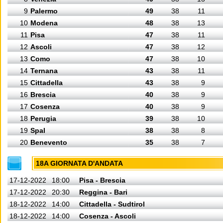
9
Palermo
49
38
11
10
Modena
48
38
13
11
Pisa
47
38
11
12
Ascoli
47
38
12
13
Como
47
38
10
14
Ternana
43
38
11
15
Cittadella
43
38
9
16
Brescia
40
38
9
17
Cosenza
40
38
9
18
Perugia
39
38
10
19
Spal
38
38
8
20
Benevento
35
38
7
18A GIORNATA D'ANDATA
17-12-2022
18:00
Pisa - Brescia
17-12-2022
20:30
Reggina - Bari
18-12-2022
14:00
Cittadella - Sudtirol
18-12-2022
14:00
Cosenza - Ascoli