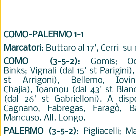
COMO-PALERMO 1-1
Marcatori
: Buttaro al 17', Cerri su r
COMO (3-5-2)
: Gomis; Ode
Binks;
Vignali (dal 15' st Parigini)
st Arrigoni),
Bellemo,
Iov
Chajia),
Ioannou (dal 43' st Blanc
(dal 26' st Gabrielloni). A dispo
Cagnano, Fabregas, Faragò, Base
Mancuso. All. Longo.
PALERMO (3-5-2)
: Pigliacelli; 