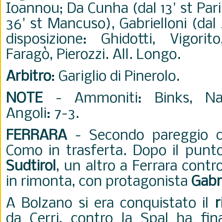
Ioannou; Da Cunha (dal 13' st Pari
36' st Mancuso), Gabrielloni (dal 
disposizione: Ghidotti, Vigorito
Faragò, Pierozzi. All. Longo.
Arbitro
: Gariglio di Pinerolo.
NOTE
- Ammoniti: Binks, Na
Angoli: 7-3.
FERRARA
- Secondo pareggio co
Como in trasferta. Dopo il punto
Sudtirol
, un altro a Ferrara contr
in rimonta, con protagonista
Gabri
A Bolzano si era conquistato il
r
da Cerri, contro la Spal ha fi