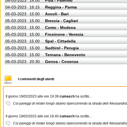
04-03-2023
14:00
Pisa - Palermo
04-03-2023
16:15
Reggina - Parma
05-03-2023
15.00
Ascoli - Bari
05-03-2023
15.00
Brescia - Cagliari
05-03-2023
15.00
Como - Modena
05-03-2023
15.00
Frosinone - Venezia
05-03-2023
15.00
Spal - Cittadella
05-03-2023
15.00
Sudtirol - Perugia
05-03-2023
15.00
Ternana - Benevento
06-03-2023
20:30
Genoa - Cosenza
I commenti degli utenti
Il giorno 19/02/2023 alle ore 19.39
cumasch
ha scritto...
Coi pareggi di mister longò stiamo ripercorrendo la strada dell Alessandri
Il giorno 19/02/2023 alle ore 19.40
cumasch
ha scritto...
Coi pareggi di mister longò stiamo ripercorrendo la strada dell Alessandri