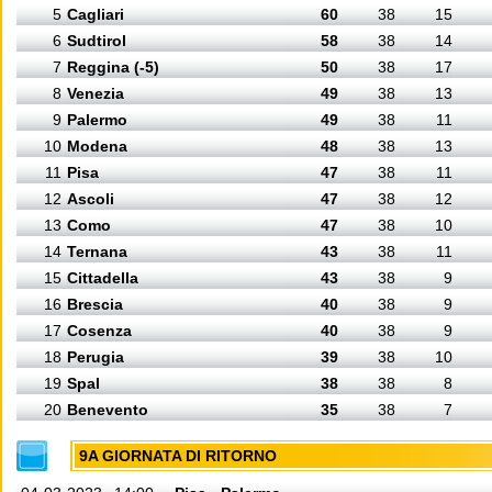
5
Cagliari
60
38
15
6
Sudtirol
58
38
14
7
Reggina (-5)
50
38
17
8
Venezia
49
38
13
9
Palermo
49
38
11
10
Modena
48
38
13
11
Pisa
47
38
11
12
Ascoli
47
38
12
13
Como
47
38
10
14
Ternana
43
38
11
15
Cittadella
43
38
9
16
Brescia
40
38
9
17
Cosenza
40
38
9
18
Perugia
39
38
10
19
Spal
38
38
8
20
Benevento
35
38
7
9A GIORNATA DI RITORNO