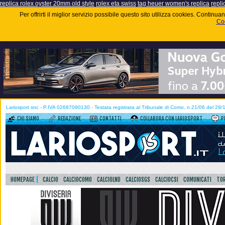
replica rolex oyster 20mm old style
rolex eta swiss
tag heuer women's replica
repli
Per offrirti il miglior servizio possibile questo sito utilizza cookies. Contin
Coo
Lariosport snc - P.IVA 02687090130 - Testata registrata al Tribunale di Como, n.21/06 del 29
CHI SIAMO
REDAZIONE
CONTATTI
COLLABORA CON LARIOSPORT
P
HOMEPAGE
CALCIO
CALCIOCOMO
CALCIOLND
CALCIOSGS
CALCIOCSI
COMUNICATI
TOR