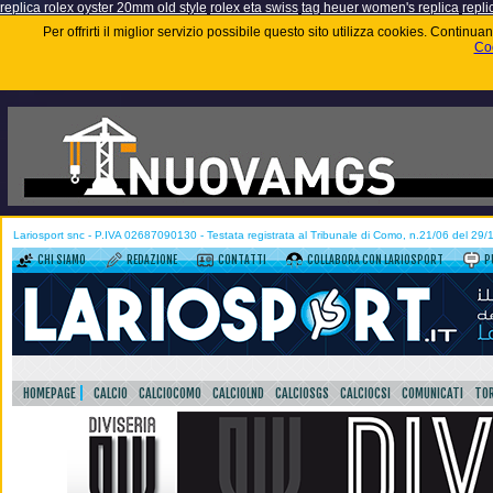
replica rolex oyster 20mm old style
rolex eta swiss
tag heuer women's replica
repli
Per offrirti il miglior servizio possibile questo sito utilizza cookies. Contin
Coo
Lariosport snc - P.IVA 02687090130 - Testata registrata al Tribunale di Como, n.21/06 del 29
CHI SIAMO
REDAZIONE
CONTATTI
COLLABORA CON LARIOSPORT
P
HOMEPAGE
CALCIO
CALCIOCOMO
CALCIOLND
CALCIOSGS
CALCIOCSI
COMUNICATI
TOR