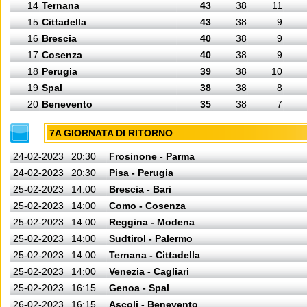
14
Ternana
43
38
11
15
Cittadella
43
38
9
16
Brescia
40
38
9
17
Cosenza
40
38
9
18
Perugia
39
38
10
19
Spal
38
38
8
20
Benevento
35
38
7
7A GIORNATA DI RITORNO
24-02-2023
20:30
Frosinone - Parma
24-02-2023
20:30
Pisa - Perugia
25-02-2023
14:00
Brescia - Bari
25-02-2023
14:00
Como - Cosenza
25-02-2023
14:00
Reggina - Modena
25-02-2023
14:00
Sudtirol - Palermo
25-02-2023
14:00
Ternana - Cittadella
25-02-2023
14:00
Venezia - Cagliari
25-02-2023
16:15
Genoa - Spal
26-02-2023
16:15
Ascoli - Benevento