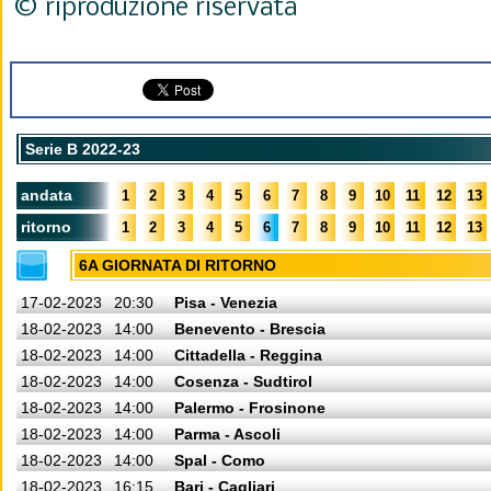
© riproduzione riservata
Serie B 2022-23
andata
1
2
3
4
5
6
7
8
9
10
11
12
13
ritorno
1
2
3
4
5
6
7
8
9
10
11
12
13
6A GIORNATA DI RITORNO
17-02-2023
20:30
Pisa - Venezia
18-02-2023
14:00
Benevento - Brescia
18-02-2023
14:00
Cittadella - Reggina
18-02-2023
14:00
Cosenza - Sudtirol
18-02-2023
14:00
Palermo - Frosinone
18-02-2023
14:00
Parma - Ascoli
18-02-2023
14:00
Spal - Como
18-02-2023
16:15
Bari - Cagliari