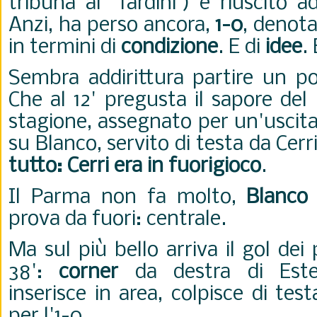
tribuna al "Tardini") è riuscito 
Anzi, ha perso ancora,
1-0
, denota
in termini di
condizione
. E di
idee
.
Sembra addirittura partire un po
Che al 12' pregusta il sapore del
stagione, assegnato per un'uscita
su Blanco, servito di testa da Cerr
tutto: Cerri era in fuorigioco
.
Il Parma non fa molto,
Blanco
prova da fuori: centrale.
Ma sul più bello arriva il gol dei 
38':
corner
da destra di Est
inserisce in area, colpisce di tes
per l'1-0.