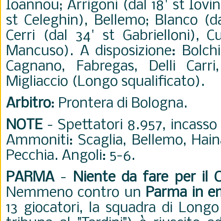
Ioannou; Arrigoni (dal 18' st Iovin
st Celeghin), Bellemo; Blanco (da
Cerri (dal 34' st Gabrielloni), C
Mancuso). A disposizione: Bolchin
Cagnano, Fabregas, Delli Carri
Migliaccio (Longo squalificato).
Arbitro
: Prontera di Bologna.
NOTE
- Spettatori 8.957, incasso
Ammoniti: Scaglia, Bellemo, Haina
Pecchia. Angoli: 5-6.
PARMA
-
Niente da fare per il 
Nemmeno contro un
Parma in e
13 giocatori, la squadra di Longo