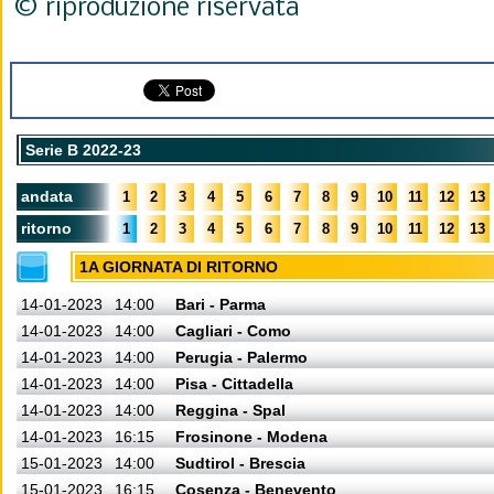
© riproduzione riservata
Serie B 2022-23
andata
1
2
3
4
5
6
7
8
9
10
11
12
13
ritorno
1
2
3
4
5
6
7
8
9
10
11
12
13
1A GIORNATA DI RITORNO
14-01-2023
14:00
Bari - Parma
14-01-2023
14:00
Cagliari - Como
14-01-2023
14:00
Perugia - Palermo
14-01-2023
14:00
Pisa - Cittadella
14-01-2023
14:00
Reggina - Spal
14-01-2023
16:15
Frosinone - Modena
15-01-2023
14:00
Sudtirol - Brescia
15-01-2023
16:15
Cosenza - Benevento