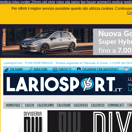
replica rolex oyster 20mm old style
rolex eta swiss
tag heuer women's replica
repli
Per offrirti il miglior servizio possibile questo sito utilizza cookies. Contin
Coo
Lariosport snc - P.IVA 02687090130 - Testata registrata al Tribunale di Como, n.21/06 del 29
CHI SIAMO
REDAZIONE
CONTATTI
COLLABORA CON LARIOSPORT
P
HOMEPAGE
CALCIO
CALCIOCOMO
CALCIOLND
CALCIOSGS
CALCIOCSI
COMUNICATI
TOR