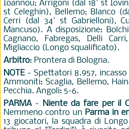
Ioannou; Arrigoni (dal 18' st Iovin
st Celeghin), Bellemo; Blanco (da
Cerri (dal 34' st Gabrielloni), C
Mancuso). A disposizione: Bolchin
Cagnano, Fabregas, Delli Carri
Migliaccio (Longo squalificato).
Arbitro
: Prontera di Bologna.
NOTE
- Spettatori 8.957, incasso
Ammoniti: Scaglia, Bellemo, Haina
Pecchia. Angoli: 5-6.
PARMA
-
Niente da fare per il 
Nemmeno contro un
Parma in e
13 giocatori, la squadra di Longo