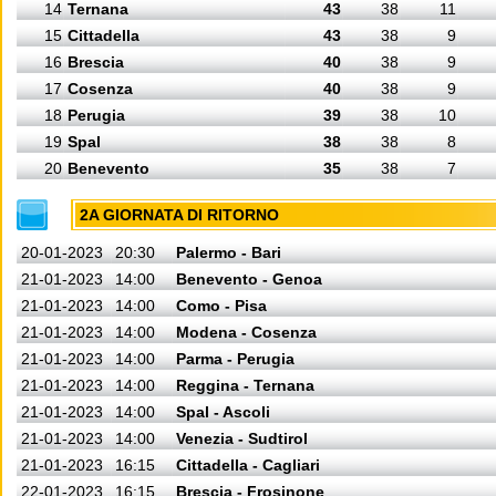
14
Ternana
43
38
11
15
Cittadella
43
38
9
16
Brescia
40
38
9
17
Cosenza
40
38
9
18
Perugia
39
38
10
19
Spal
38
38
8
20
Benevento
35
38
7
2A GIORNATA DI RITORNO
20-01-2023
20:30
Palermo - Bari
21-01-2023
14:00
Benevento - Genoa
21-01-2023
14:00
Como - Pisa
21-01-2023
14:00
Modena - Cosenza
21-01-2023
14:00
Parma - Perugia
21-01-2023
14:00
Reggina - Ternana
21-01-2023
14:00
Spal - Ascoli
21-01-2023
14:00
Venezia - Sudtirol
21-01-2023
16:15
Cittadella - Cagliari
22-01-2023
16:15
Brescia - Frosinone