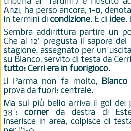
tribuna al "Tardini") è riuscito 
Anzi, ha perso ancora,
1-0
, denota
in termini di
condizione
. E di
idee
.
Sembra addirittura partire un po
Che al 12' pregusta il sapore del
stagione, assegnato per un'uscita
su Blanco, servito di testa da Cerr
tutto: Cerri era in fuorigioco
.
Il Parma non fa molto,
Blanco
prova da fuori: centrale.
Ma sul più bello arriva il gol dei 
38':
corner
da destra di Est
inserisce in area, colpisce di tes
per l'1-0.